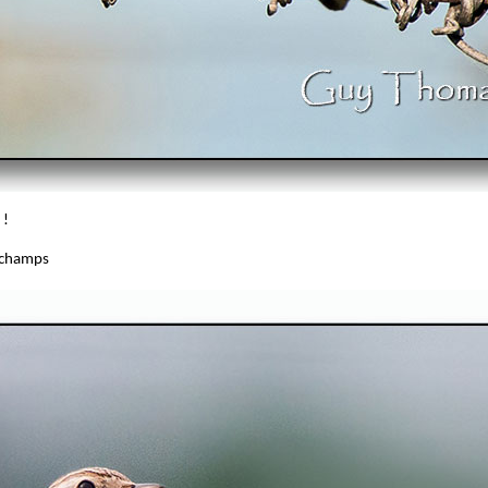
 !
s champs