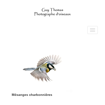
Toggle
navigati
Mésanges charbonnières