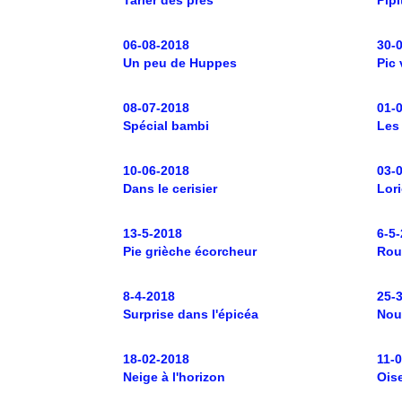
Tarier des prés
Pipi
06-08-2018
30-
Un peu de Huppes
Pic 
08-07-2018
01-
Spécial bambi
Les
10-06-2018
03-
Dans le cerisier
Lori
13-5-2018
6-5
Pie grièche écorcheur
Rou
8-4-2018
25-
Surprise dans l'épicéa
Nou
18-02-2018
11-
Neige à l'horizon
Ois